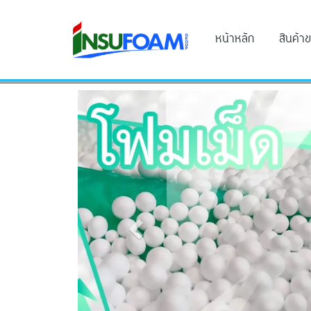
หน้าหลัก
สินค้า