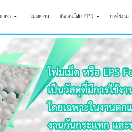
ของเรา
แฟ้มผลงาน
เกี่ยวกับโฟม EPS
การใช้งาน