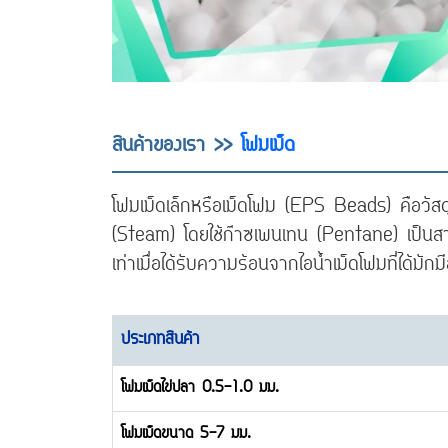
สินค้าของเรา >>
โฟมเม็ด
โฟมเม็ดเล็กหรือเม็ดโฟม (EPS Beads) คือวัสด
(Steam) โดยใช้ก๊าซเพนเทน (Pentane) เป็นสา
เท่าเมื่อได้รับความร้อนจากไอน้ำเม็ดโฟมที่ได้
ประเภทสินค้า
โฟมเม็ดไข่ปลา 0.5-1.0 มม.
โฟมเม็ดขนาด 5-7 มม.