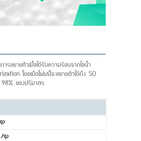
การขยายตัวเมื่อได้รับความร้อนจากไอน้ำ
zation โดยเม็ดโฟมนี้จะขยายตัวได้ถึง 50
่ถึง 98% ของปริมาตร
ถุง
 /ถุง